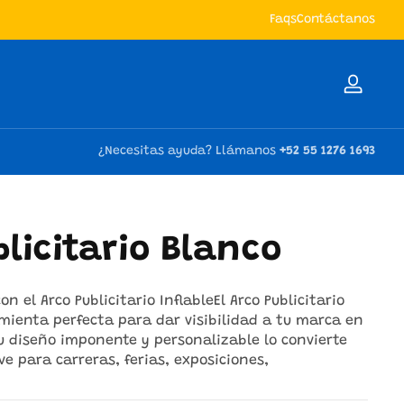
Envíos a todo México 🇲🇽
Faqs
Contáctanos
Iniciar
sesión
¿Necesitas ayuda? Llámanos
+52 55 1276 1693
blicitario Blanco
n el Arco Publicitario InflableEl Arco Publicitario
amienta perfecta para dar visibilidad a tu marca en
Su diseño imponente y personalizable lo convierte
e para carreras, ferias, exposiciones,