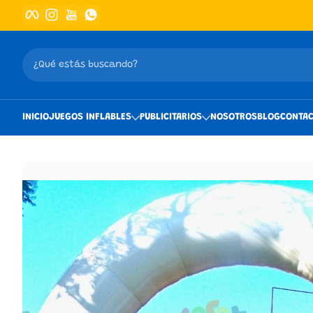
Facebook
Instagram
YouTube
whatsApp
Saltar al contenido
¿Qué estás buscando?
INICIO
JUEGOS INFLABLES
PUBLICITARIOS
NOSOTROS
BLOG
CONTA