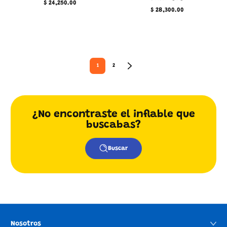
$ 24,250.00
Precio
$ 28,300.00
regular
Precio
regular
1
2
¿No encontraste el inflable que
buscabas?
Buscar
Nosotros