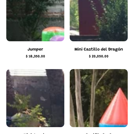
Jumper
Mini Castillo del Dragón
$ 18,350.00
$ 20,050.00
Precio
Precio
regular
regular