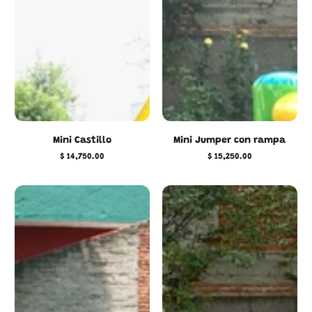
Mini Castillo
Mini Jumper con rampa
$ 14,750.00
$ 15,250.00
Precio
Precio
regular
regular