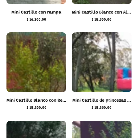
Mini Castillo con rampa
Mini Castillo Blanco con Al...
$ 16,200.00
$ 18,300.00
Precio
Precio
regular
regular
Mini Castillo Blanco con Re...
Mini Castillo de princesas ...
$ 18,300.00
$ 18,350.00
Precio
Precio
regular
regular