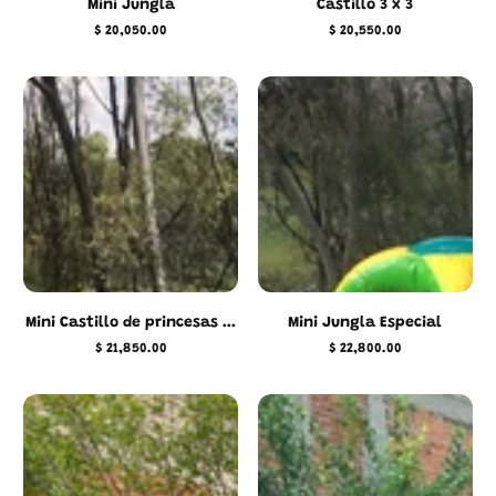
Mini Jungla
Castillo 3 x 3
$ 20,050.00
$ 20,550.00
Precio
Precio
regular
regular
Mini Castillo de princesas ...
Mini Jungla Especial
$ 21,850.00
$ 22,800.00
Precio
Precio
regular
regular