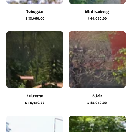
Tobogán
Mini Iceberg
$ 33,050.00
$ 40,050.00
Precio
Precio
regular
regular
Extreme
Slide
$ 45,050.00
$ 45,050.00
Precio
Precio
regular
regular