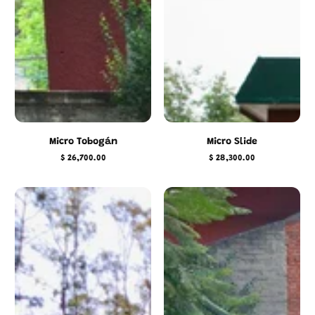
Micro Tobogán
Micro Slide
$ 26,700.00
$ 28,300.00
Precio
Precio
regular
regular