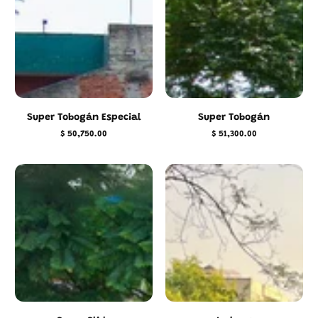
Super Tobogán Especial
Super Tobogán
$ 50,750.00
$ 51,300.00
Precio
Precio
regular
regular